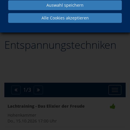
Auswahl speichern
Programm
Gesundheit
Entspannungstechniken
Alle Cookies akzeptieren
Entspannungstechniken
1
/
3
Toggle
Lachtraining - Das Elixier der Freude
naviga
Hohenkammer
Do., 15.10.2026
17:00 Uhr