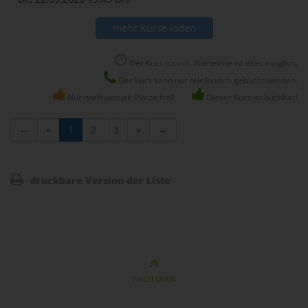
mehr Kurse laden
Der Kurs ist voll, Warteliste ist aber möglich.
Der Kurs kann nur telefonisch gebucht werden.
Nur noch wenige Plätze frei!
Dieser Kurs ist buchbar!
←
«
1
2
3
»
→
druckbare Version der Liste
NACH OBEN