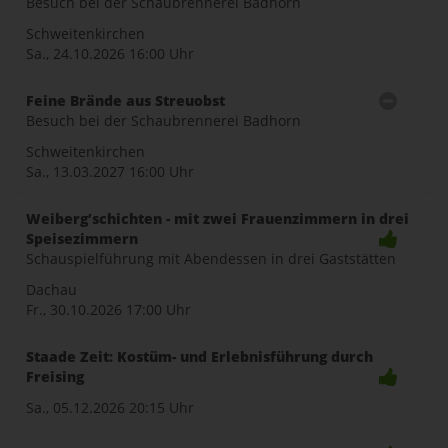
Besuch bei der Schaubrennerei Badhorn
naviga
Schweitenkirchen
Sa., 24.10.2026
16:00 Uhr
Feine Brände aus Streuobst
Besuch bei der Schaubrennerei Badhorn
Schweitenkirchen
Sa., 13.03.2027
16:00 Uhr
Weiberg’schichten - mit zwei Frauenzimmern in drei
Speisezimmern
Schauspielführung mit Abendessen in drei Gaststätten
Dachau
Fr., 30.10.2026
17:00 Uhr
Staade Zeit: Kostüm- und Erlebnisführung durch
Freising
Sa., 05.12.2026
20:15 Uhr