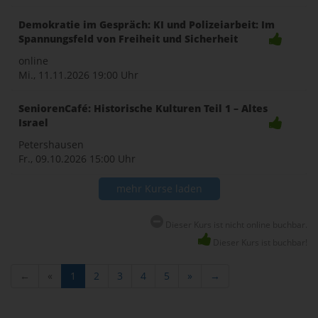
Demokratie im Gespräch: KI und Polizeiarbeit: Im
Spannungsfeld von Freiheit und Sicherheit
online
Mi., 11.11.2026
19:00 Uhr
SeniorenCafé: Historische Kulturen Teil 1 – Altes
Israel
Petershausen
Fr., 09.10.2026
15:00 Uhr
mehr Kurse laden
Dieser Kurs ist nicht online buchbar.
Dieser Kurs ist buchbar!
←
«
1
2
3
4
5
»
→