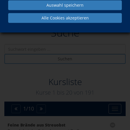
Auswahl speichern
Alle Cookies akzeptieren
Suche
Suchen
Kursliste
Kurse 1 bis
20
von
191
1
/
10
Toggle
Feine Brände aus Streuobst