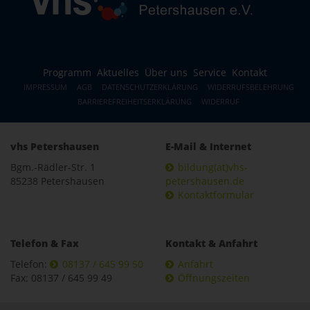
Programm
Aktuelles
Über uns
Service
Kontakt
IMPRESSUM
AGB
DATENSCHUTZERKLÄRUNG
WIDERRUFSBELEHRUNG
BARRIEREFREIHEITSERKLÄRUNG
WIDERRUF
vhs Petershausen
E-Mail & Internet
Bgm.-Rädler-Str. 1
bildung(at)vhs-
85238 Petershausen
petershausen.de
Kontaktformular
Telefon & Fax
Kontakt & Anfahrt
Telefon:
08137 / 645 99 50
Anfahrt
Fax: 08137 / 645 99 49
Öffnungszeiten