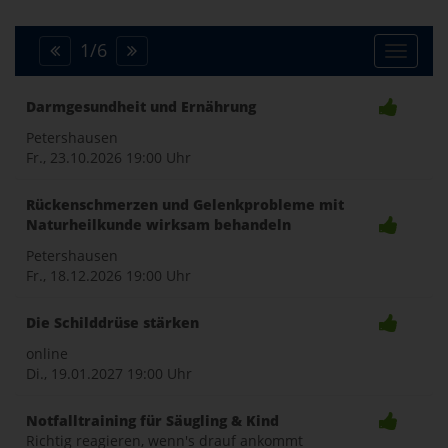
1
/
6
Toggle
Darmgesundheit und Ernährung
naviga
Petershausen
Fr., 23.10.2026
19:00 Uhr
Rückenschmerzen und Gelenkprobleme mit
Naturheilkunde wirksam behandeln
Petershausen
Fr., 18.12.2026
19:00 Uhr
Die Schilddrüse stärken
online
Di., 19.01.2027
19:00 Uhr
Notfalltraining für Säugling & Kind
Richtig reagieren, wenn's drauf ankommt