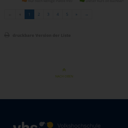
Nur noch wenige Plätze frei!
Dieser Kurs ist buchbar!
←
«
1
2
3
4
5
»
→
druckbare Version der Liste
NACH OBEN