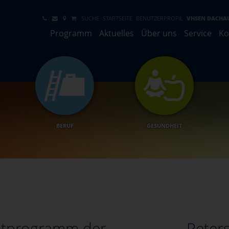
SUCHE
STARTSEITE
BENUTZERPROFIL
VHSEN DACHA
Programm
Aktuelles
Über uns
Service
Ko
BERUF
GESUNDHEIT
mtprogramm der
Peters