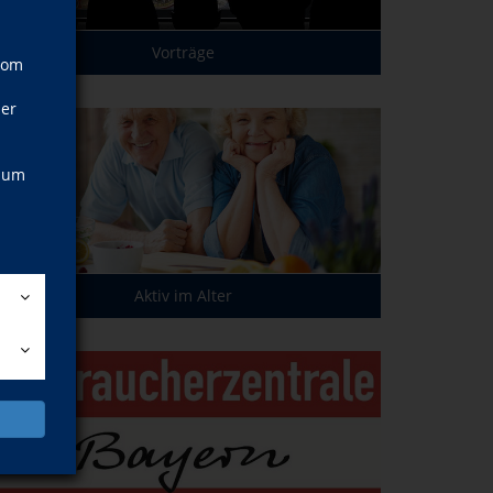
Vorträge
vom
ner
, um
Aktiv im Alter