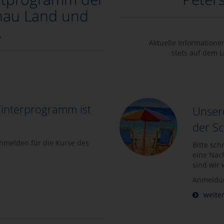
hau Land und
.
Aktuelle Informatione
stets auf dem 
interprogramm ist
Unsere
der Sc
anmelden für die Kurse des
Bitte sch
eine Nac
sind wir 
Anmeldun
weiter