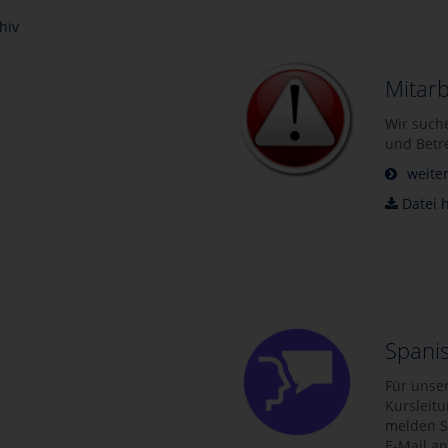
hiv
Mitarb
Wir such
und Betr
weiter
Datei 
Spanis
Für unse
Kursleitu
melden S
E-Mail a