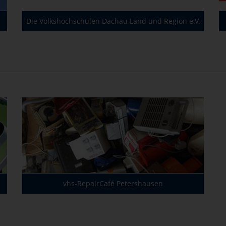
Die Volkshochschulen Dachau Land und Region e.V.
vhs-RepairCafé Petershausen