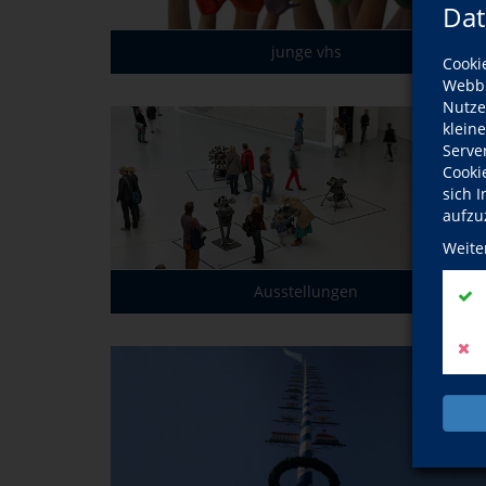
Dat
junge vhs
Cooki
Webbr
Nutze
klein
Serve
Cooki
sich 
aufzu
Weite
Ausstellungen