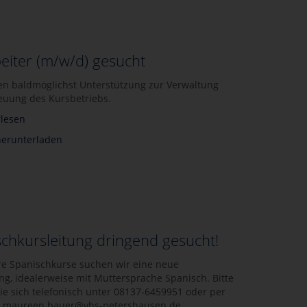
eiter (m/w/d) gesucht
en baldmöglichst Unterstützung zur Verwaltung
euung des Kursbetriebs.
lesen
herunterladen
chkursleitung dringend gesucht!
re Spanischkurse suchen wir eine neue
ng, idealerweise mit Muttersprache Spanisch. Bitte
ie sich telefonisch unter 08137-6459951 oder per
n maureen.bauer@vhs-petershausen.de.