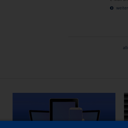
weiter
al