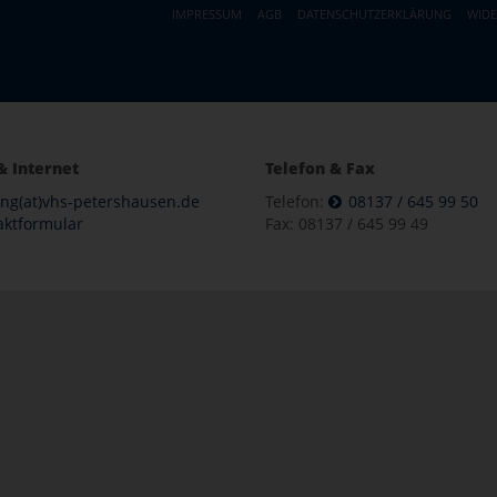
IMPRESSUM
AGB
DATENSCHUTZERKLÄRUNG
WID
& Internet
Telefon & Fax
ung(at)vhs-petershausen.de
Telefon:
08137 / 645 99 50
aktformular
Fax: 08137 / 645 99 49