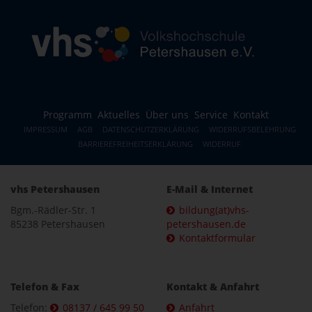
Programm
Aktuelles
Über uns
Service
Kontakt
IMPRESSUM
AGB
DATENSCHUTZERKLÄRUNG
WIDERRUFSBELEHRUNG
BARRIEREFREIHEITSERKLÄRUNG
WIDERRUF
vhs Petershausen
E-Mail & Internet
Bgm.-Rädler-Str. 1
bildung(at)vhs-
85238 Petershausen
petershausen.de
Kontaktformular
Telefon & Fax
Kontakt & Anfahrt
Telefon:
08137 / 645 99 50
Anfahrt