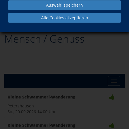
Auswahl speichern
Programm
Gesellschaft
Mensch / Genuss
Alle Cookies akzeptieren
Mensch / Genuss
Toggle
Kleine Schwammerl-Wanderung
naviga
Petershausen
So., 20.09.2026
14:00 Uhr
Kleine Schwammerl-Wanderung