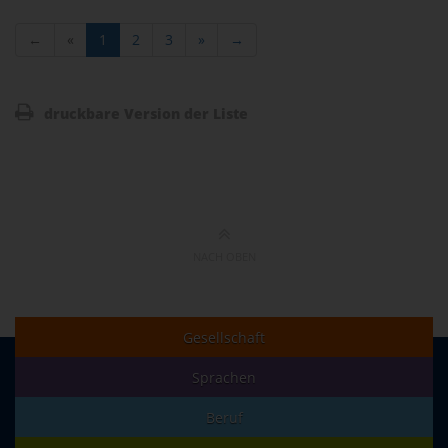
←
«
1
2
3
»
→
druckbare Version der Liste
NACH OBEN
Gesellschaft
Sprachen
Beruf