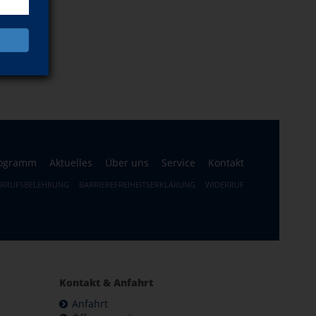
ogramm
Aktuelles
Über uns
Service
Kontakt
ERRUFSBELEHRUNG
BARRIEREFREIHEITSERKLÄRUNG
WIDERRUF
Kontakt & Anfahrt
Anfahrt