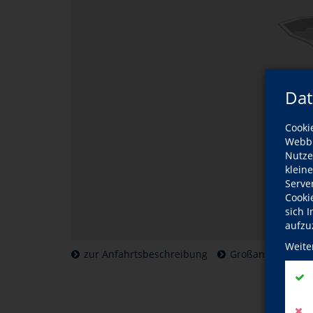
Dat
Cooki
Webbr
Nutze
klein
Serve
Cooki
sich 
aufzu
Weite
zur Anfahrtsbeschreibung
Großansicht der 