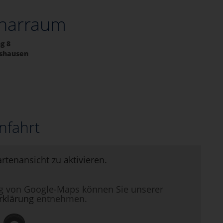
narraum
g 8
rshausen
nfahrt
artenansicht zu aktivieren.
g von Google-Maps können Sie unserer
rklärung
entnehmen.