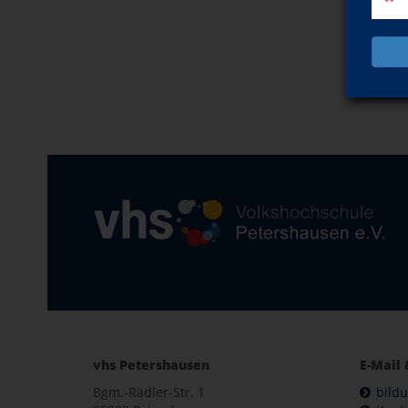
vhs Petershausen
E-Mail 
Bgm.-Rädler-Str. 1
bild