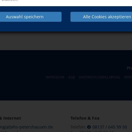
Auswahl speichern
Alle Cookies akzeptieren
NACH OBEN
Pr
IMPRESSUM
AGB
DATENSCHUTZERKLÄRUNG
WID
& Internet
Telefon & Fax
ung(at)vhs-petershausen.de
Telefon:
08137 / 645 99 50