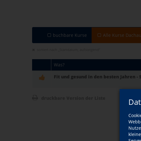
buchbare Kurse
Alle Kurse Dacha
sortiert nach „Startdatum, aufsteigend“
Was?
Fit und gesund in den besten Jahren 
druckbare Version der Liste
Dat
Cooki
Webbr
Nutze
klein
Serve