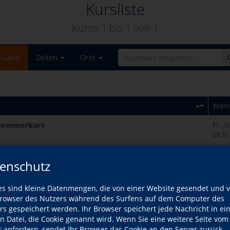
Kursliste
Kurse 1 bis
1
von
1
u-Land
Zeiten
Orte
Wan
- Sommerkurs
Fr., 
08:30
enschutz
es sind kleine Datenmengen, die von einer Website gesendet und 
owser des Nutzers während des Surfens auf dem Computer des
rs gespeichert werden. Ihr Browser speichert jede Nachricht in ei
en Datei, die Cookie genannt wird. Wenn Sie eine weitere Seite vom
r anfordern, sendet Ihr Browser das Cookie an den Server zurück.