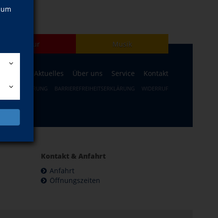
, um
Kultur
Musik
ogramm
Aktuelles
Über uns
Service
Kontakt
ERRUFSBELEHRUNG
BARRIEREFREIHEITSERKLÄRUNG
WIDERRUF
Kontakt & Anfahrt
Anfahrt
Öffnungszeiten