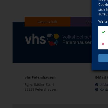
Cooki
sich 
aufzu
Weite
Gesellschaft
Sprachen
vhs Petershausen
E-Mail 
Bgm.-Rädler-Str. 1
bild
85238 Petershausen
Kont