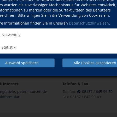
NACH OBEN
es wurden als zuverlässiger Mechanismus für Websites entwickelt
Informationen zu merken oder die Surfaktivitäten des Benutzers
zeichnen. Bitte willigen Sie in die Verwendung von Cookies ein.
re Informationen finden Sie in unseren
Datenschutzhinweisen
.
Beruf
Gesundheit
Notwendig
Pr
Statistik
IMPRESSUM
AGB
DATENSCHUTZERKLÄRUNG
WID
Auswahl speichern
Alle Cookies akzeptieren
& Internet
Telefon & Fax
ung(at)vhs-petershausen.de
Telefon:
08137 / 645 99 50
aktformular
Fax: 08137 / 645 99 49