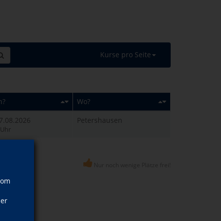
Kurse pro Seite
n?
Wo?
07.08.2026
Petershausen
 Uhr
Nur noch wenige Plätze frei!
vom
ner